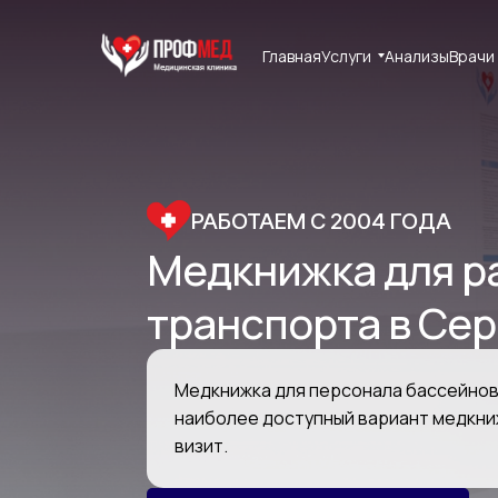
Главная
Главная
Услуги
Услуги
Анализы
Анализы
Врачи
Врачи
РАБОТАЕМ С 2004 ГОДА
Медкнижка для ра
транспорта в Се
Медкнижка для персонала бассейнов,
наиболее доступный вариант медкни
визит.