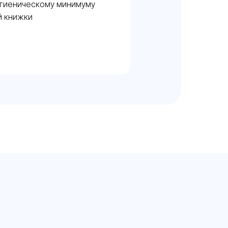
игиеническому минимуму
й книжки