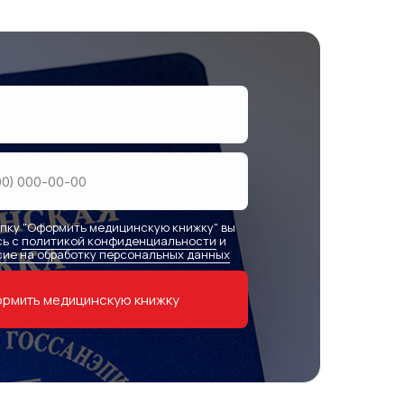
пку "Оформить медицинскую книжку" вы
сь с
политикой конфиденциальности
и
ие на обработку персональных данных
рмить медицинскую книжку