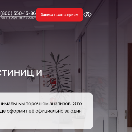
 (800) 350-13-86
8 (800) 350-13-86
Записаться на прием
Записаться на прием
аказать обратный звонок
Заказать обратный звонок
стиниц и
инимальным перечнем анализов. Это
де оформит её официально за один