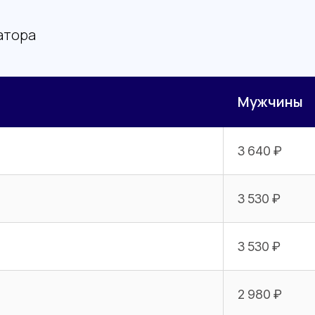
атора
Мужчины
3 640 ₽
3 530 ₽
3 530 ₽
2 980 ₽