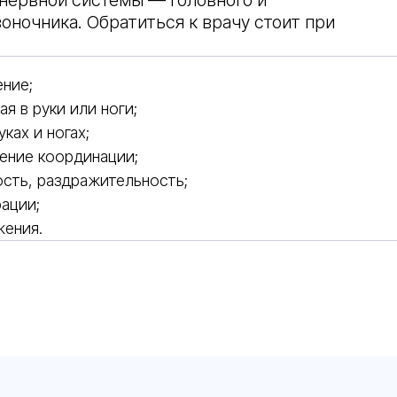
нервной системы — головного и
воночника. Обратиться к врачу стоит при
ение;
я в руки или ноги;
ках и ногах;
шение координации;
сть, раздражительность;
ации;
жения.