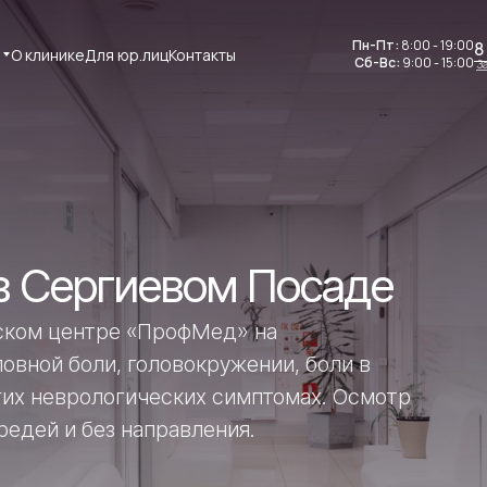
Пн-Пт:
Пн-Пт:
8:00 - 19:00
8:00 - 19:00
8
О клинике
О клинике
Для юр.лиц
Для юр.лиц
Контакты
Контакты
Сб-Вс:
Сб-Вс:
9:00 - 15:00
9:00 - 15:00
З
 в Сергиевом Посаде
ском центре «ПрофМед» на
овной боли, головокружении, боли в
угих неврологических симптомах. Осмотр
редей и без направления.