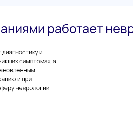
ваниями работает нев
 диагностику и
никших симптомах, а
тановленным
апию и при
сферу неврологии