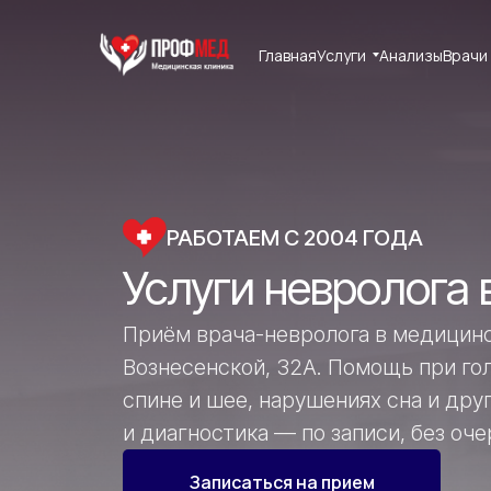
Главная
Главная
Услуги
Услуги
Анализы
Анализы
Врачи
Врачи
РАБОТАЕМ С 2004 ГОДА
Услуги невролога
Приём врача-невролога в медицин
Вознесенской, 32А. Помощь при гол
спине и шее, нарушениях сна и др
и диагностика — по записи, без оче
Записаться на прием