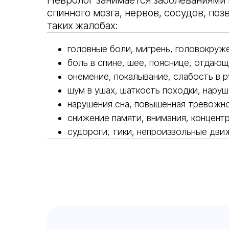
Невролог занимается заболеваниями 
спинного мозга, нервов, сосудов, поз
таких жалобах:
головные боли, мигрень, головокруж
боль в спине, шее, пояснице, отдающа
онемение, покалывание, слабость в ру
шум в ушах, шаткость походки, нару
нарушения сна, повышенная тревожно
снижение памяти, внимания, концентр
судороги, тики, непроизвольные дви