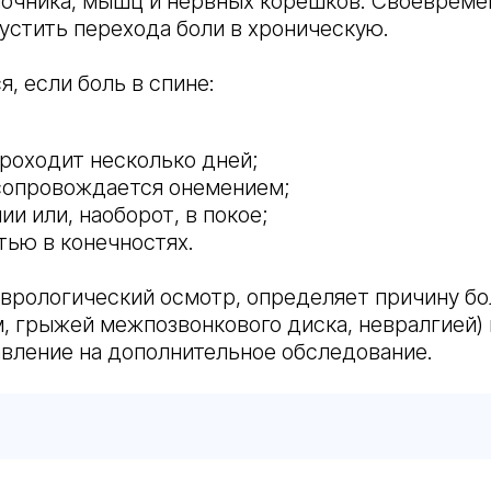
оночника, мышц и нервных корешков. Своеврем
пустить перехода боли в хроническую.
я, если боль в спине:
проходит несколько дней;
, сопровождается онемением;
и или, наоборот, в покое;
ью в конечностях.
врологический осмотр, определяет причину бо
, грыжей межпозвонкового диска, невралгией) 
вление на дополнительное обследование.