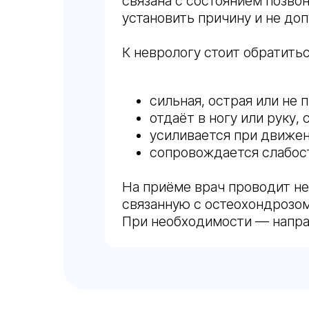
связана с состоянием позв
установить причину и не до
К неврологу стоит обратитьс
сильная, острая или не 
отдаёт в ногу или руку
усиливается при движени
сопровождается слабост
На приёме врач проводит не
связанную с остеохондрозом
При необходимости — напра