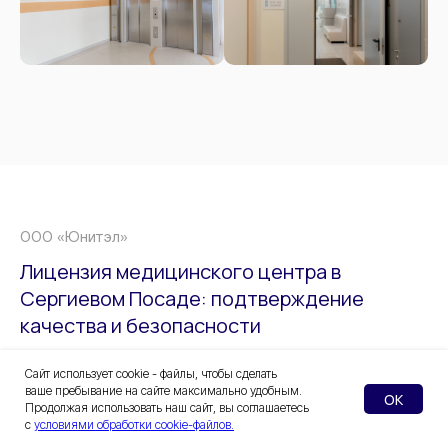
ООО «Юнитэл»
Лицензия медицинского центра в
Сергиевом Посаде: подтверждение
качества и безопасности
Наш медицинский центр осуществляет
Сайт использует cookie - файлы, чтобы сделать
деятельность на основании действующей
ваше пребывание на сайте максимально удобным.
OK
лицензии № Л041-01162-50/00361989.
Продолжая использовать наш сайт, вы соглашаетесь
с
условиями обработки cookie-файлов.