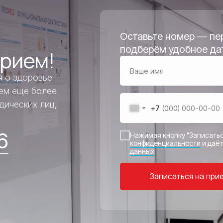
Оставьте номер — пер
подберём удобное да
прием!
я о здоровье
аем ещё более
дических лиц,
+7
6
Нажимая кнопку "Записатьс
конфиденциальности
и даё
данных
Записаться на при