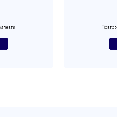
рапевта
Повтор
м